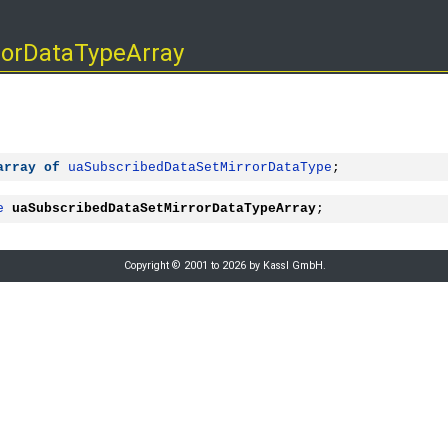
rorDataTypeArray
array
of
uaSubscribedDataSetMirrorDataType
;
e
uaSubscribedDataSetMirrorDataTypeArray
;
Copyright © 2001 to 2026 by Kassl GmbH.