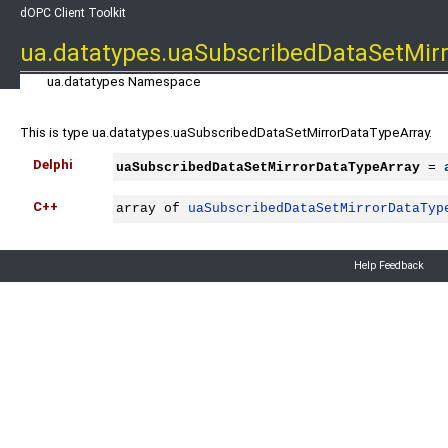
dOPC Client Toolkit
ua.datatypes.uaSubscribedDataSetMir
ua.datatypes Namespace
This is type ua.datatypes.uaSubscribedDataSetMirrorDataTypeArray.
Delphi
uaSubscribedDataSetMirrorDataTypeArray
 = 
C++
array of 
uaSubscribedDataSetMirrorDataTyp
Help Feedback