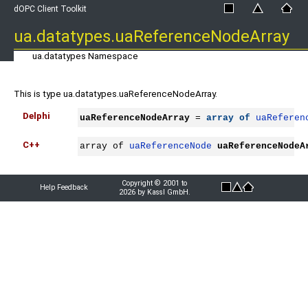
dOPC Client Toolkit
ua.datatypes.uaReferenceNodeArray
ua.datatypes Namespace
This is type ua.datatypes.uaReferenceNodeArray.
Delphi
uaReferenceNodeArray
 = 
array
of
uaReferen
C++
array of 
uaReferenceNode
uaReferenceNodeA
Copyright © 2001 to
Help Feedback
2026 by Kassl GmbH.