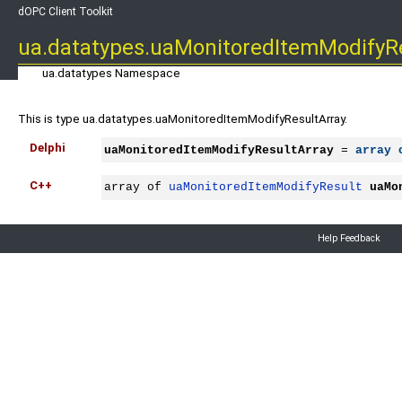
dOPC Client Toolkit
ua.datatypes.uaMonitoredItemModifyR
ua.datatypes Namespace
This is type ua.datatypes.uaMonitoredItemModifyResultArray.
Delphi
uaMonitoredItemModifyResultArray
 = 
array
C++
array of 
uaMonitoredItemModifyResult
uaMo
Help Feedback