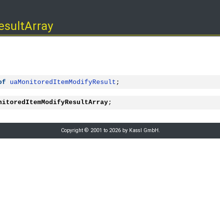
esultArray
of
uaMonitoredItemModifyResult
;
nitoredItemModifyResultArray
;
Copyright © 2001 to 2026 by Kassl GmbH.